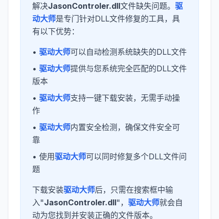
解决
JasonControler.dll
文件缺失问题。
驱
动大师
是专门针对DLL文件修复的工具，具
有以下优势：
•
驱动大师
可以自动检测系统缺失的DLL文件
•
驱动大师
提供与您系统完全匹配的DLL文件
版本
•
驱动大师
支持一键下载安装，无需手动操
作
•
驱动大师
内置安全检测，确保文件安全可
靠
• 使用
驱动大师
可以同时修复多个DLL文件问
题
下载安装
驱动大师
后，只需在搜索框中输
入"
JasonControler.dll
"，
驱动大师
就会自
动为您找到并安装正确的文件版本。