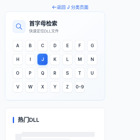
返回
J
分类页面
首字母检索
快速定位DLL文件
A
B
C
D
E
F
G
H
I
J
K
L
M
N
O
P
Q
R
S
T
U
V
W
X
Y
Z
0-9
热门DLL