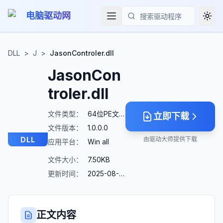
电脑驱动网
Togg
搜索
DLL
>
J
>
JasonControler.dll
JasonCon
troler.dll
文件类型：
64位PE文件
立即下载
文件版本：
1.0.0.0
DLL
由驱动大师提供下载
应用平台：
Win all
文件大小：
7.50KB
更新时间：
2025-08-23
正文内容