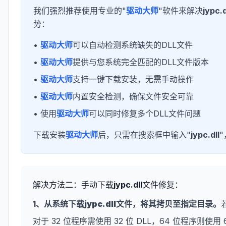
我们强烈推荐使用专业的"
驱动大师
"软件来解决
jypc.d
势：
•
驱动大师
可以自动检测系统缺失的DLL文件
•
驱动大师
提供与您系统完全匹配的DLL文件版本
•
驱动大师
支持一键下载安装，无需手动操作
•
驱动大师
内置安全检测，确保文件安全可靠
• 使用
驱动大师
可以同时修复多个DLL文件问题
下载安装
驱动大师
后，只需在搜索框中输入"
jypc.dll
"
解决方法二：手动下载
jypc.dll
文件修复：
1、从系统下载
jypc.dll
文件，将其拷贝至指定目录。
对于 32 位程序需使用 32 位 DLL，64 位程序则使用 