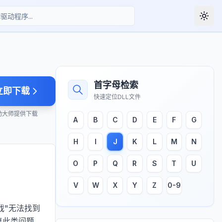
Togg
首字母检索
立即下载
快速定位DLL文件
动大师提供下载
A
B
C
D
E
F
G
H
I
J
K
L
M
N
O
P
Q
R
S
T
U
V
W
X
Y
Z
0-9
戏"无法找到
复此类问题。