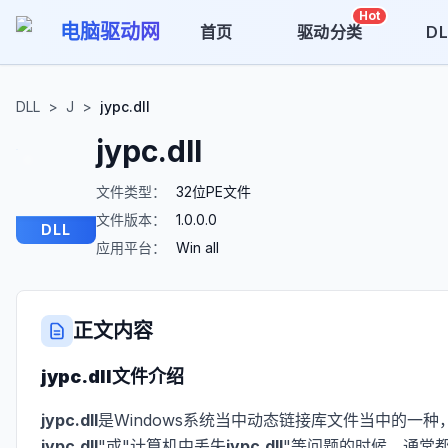
Hot
电脑驱动网
首页
驱动分类
D
DLL
>
J
>
jypc.dll
jypc.dll
文件类型：
32位PE文件
文件版本：
1.0.0.0
DLL
应用平台：
Win all
正文内容
jypc.dll
文件介绍
jypc.dll
是Windows系统当中动态链接库文件当中的一种
jypc.dll
"或"计算机中丢失
jypc.dll
"等问题的时候，通常