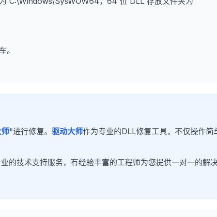
为 C:\Windows\SysWOW64，64 位 DLL 存放文件夹为
车。
大师
"进行修复。
驱动大师
作为专业的DLL修复工具，不仅操作简
专业的技术支持服务，有经验丰富的工程师为您提供一对一的解