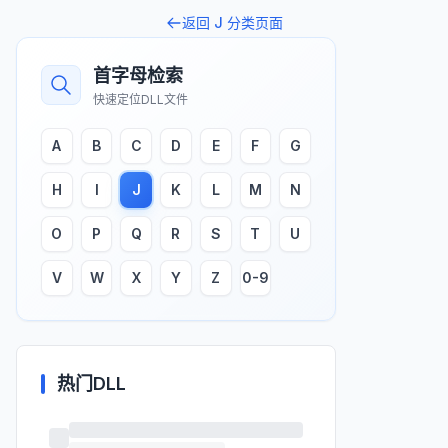
返回
J
分类页面
首字母检索
快速定位DLL文件
A
B
C
D
E
F
G
H
I
J
K
L
M
N
O
P
Q
R
S
T
U
V
W
X
Y
Z
0-9
热门DLL