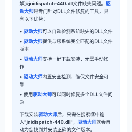
解决
jnidispatch-440.dll
文件缺失问题。
驱
动大师
是专门针对DLL文件修复的工具，具
有以下优势：
•
驱动大师
可以自动检测系统缺失的DLL文件
•
驱动大师
提供与您系统完全匹配的DLL文件
版本
•
驱动大师
支持一键下载安装，无需手动操
作
•
驱动大师
内置安全检测，确保文件安全可
靠
• 使用
驱动大师
可以同时修复多个DLL文件问
题
下载安装
驱动大师
后，只需在搜索框中输
入"
jnidispatch-440.dll
"，
驱动大师
就会自
动为您找到并安装正确的文件版本。