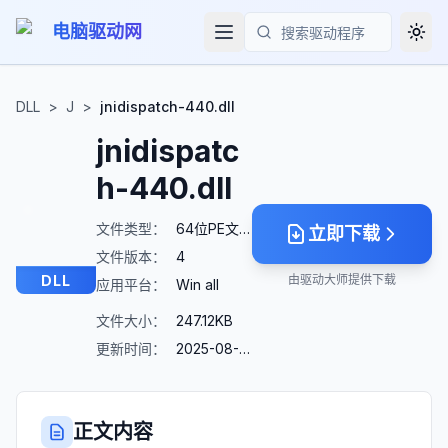
电脑驱动网
Togg
搜索
DLL
>
J
>
jnidispatch-440.dll
jnidispatc
h-440.dll
文件类型：
64位PE文件
立即下载
文件版本：
4
DLL
由驱动大师提供下载
应用平台：
Win all
文件大小：
247.12KB
更新时间：
2025-08-23
正文内容