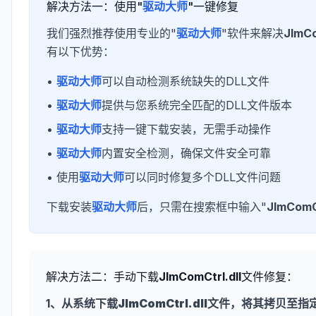
解决方法一：使用"
驱动大师
"一键修复
我们强烈推荐使用专业的"
驱动大师
"软件来解决
JImCo
有以下优势：
•
驱动大师
可以自动检测系统缺失的DLL文件
•
驱动大师
提供与您系统完全匹配的DLL文件版本
•
驱动大师
支持一键下载安装，无需手动操作
•
驱动大师
内置安全检测，确保文件安全可靠
• 使用
驱动大师
可以同时修复多个DLL文件问题
下载安装
驱动大师
后，只需在搜索框中输入"
JImComCt
解决方法二：手动下载
JImComCtrl.dll
文件修复：
1、从系统下载
JImComCtrl.dll
文件，将其拷贝至指