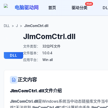
Hot
电脑驱动网
首页
驱动分类
D
DLL
>
J
>
JImComCtrl.dll
JImComCtrl.dll
文件类型：
32位PE文件
文件版本：
1.0.0.4
DLL
应用平台：
Win all
正文内容
JImComCtrl.dll
文件介绍
JImComCtrl.dll
是Windows系统当中动态链接库文件当
戏"无法找到
JImComCtrl.dll
"或"计算机中丢失
JImComCt