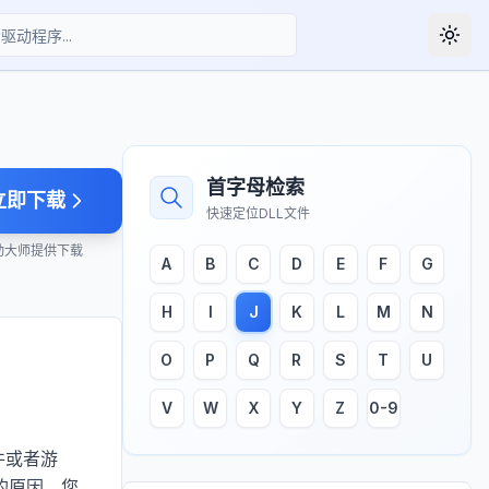
Togg
首字母检索
立即下载
快速定位DLL文件
动大师提供下载
A
B
C
D
E
F
G
H
I
J
K
L
M
N
O
P
Q
R
S
T
U
V
W
X
Y
Z
0-9
件或者游
的原因。您