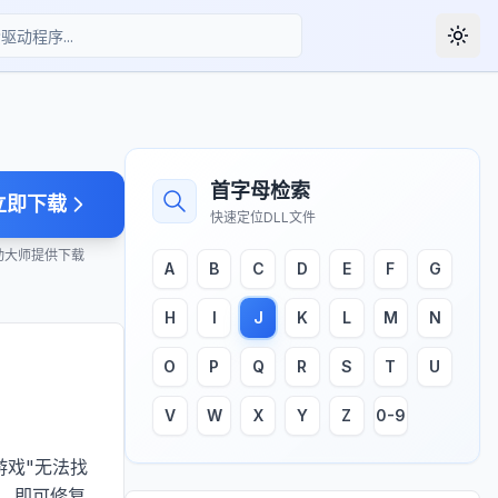
Togg
首字母检索
立即下载
快速定位DLL文件
动大师提供下载
A
B
C
D
E
F
G
H
I
J
K
L
M
N
O
P
Q
R
S
T
U
V
W
X
Y
Z
0-9
游戏"无法找
，即可修复