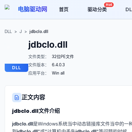
Hot
电脑驱动网
首页
驱动分类
D
DLL
>
J
>
jdbclo.dll
jdbclo.dll
文件类型：
32位PE文件
文件版本：
6.4.0.3
DLL
应用平台：
Win all
正文内容
jdbclo.dll
文件介绍
jdbclo.dll
是Windows系统当中动态链接库文件当中的一
到
jdbclo.dll
"或"计算机中丢失
jdbclo.dll
"等问题的时候