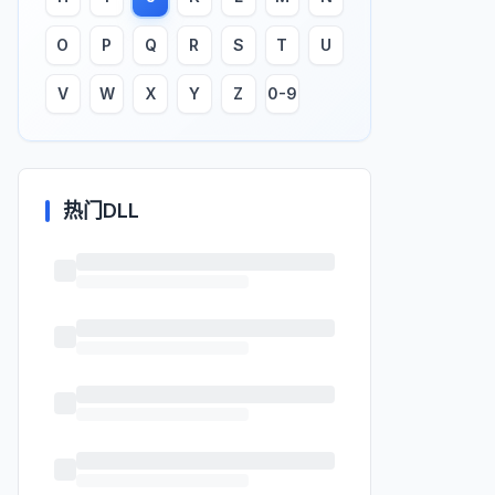
O
P
Q
R
S
T
U
V
W
X
Y
Z
0-9
热门DLL