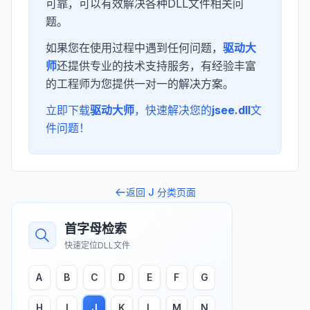
可靠，可以有效解决各种DLL文件相关问
题。
如果您在使用过程中遇到任何问题，
驱动大
师
还提供专业的技术支持服务，有经验丰富
的工程师为您提供一对一的解决方案。
立即下载
驱动大师
，快速解决您的
jsee.dll
文
件问题！
返回
J
分类页面
首字母检索
快速定位DLL文件
A
B
C
D
E
F
G
H
I
J
K
L
M
N