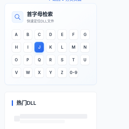
首字母检索
快速定位DLL文件
A
B
C
D
E
F
G
H
I
J
K
L
M
N
O
P
Q
R
S
T
U
V
W
X
Y
Z
0-9
热门DLL