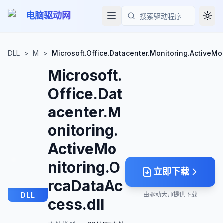
电脑驱动网
Togg
搜索
DLL
>
M
>
Microsoft.Office.Datacenter.Monitoring.ActiveMo
Microsoft.
Office.Dat
acenter.M
onitoring.
ActiveMo
nitoring.O
立即下载
rcaDataAc
DLL
由驱动大师提供下载
cess.dll