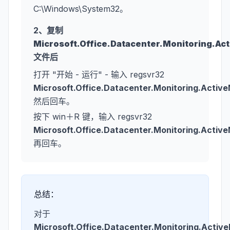
C:\Windows\System32。
2、复制
Microsoft.Office.Datacenter.Monitoring.Ac
文件后
打开 "开始 - 运行" - 输入 regsvr32
Microsoft.Office.Datacenter.Monitoring.Activ
然后回车。
按下 win＋R 键，输入 regsvr32
Microsoft.Office.Datacenter.Monitoring.Activ
再回车。
总结：
对于
Microsoft.Office.Datacenter.Monitoring.Activ