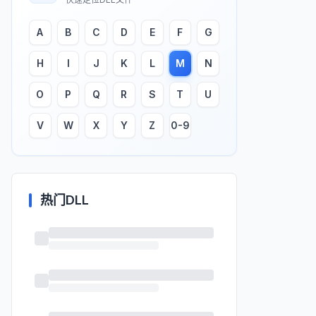
A
B
C
D
E
F
G
H
I
J
K
L
M
N
O
P
Q
R
S
T
U
V
W
X
Y
Z
0-9
热门DLL