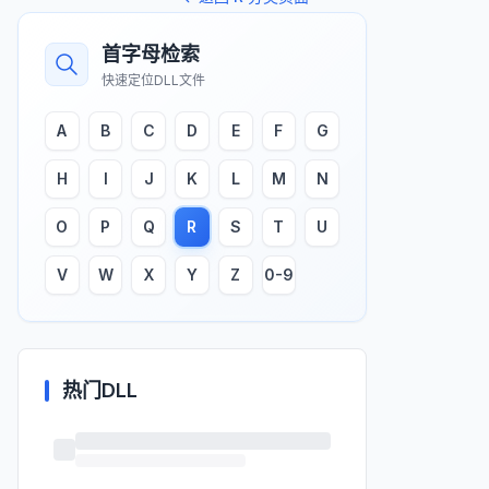
首字母检索
快速定位DLL文件
A
B
C
D
E
F
G
H
I
J
K
L
M
N
O
P
Q
R
S
T
U
V
W
X
Y
Z
0-9
热门DLL