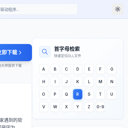
Togg
首字母检索
立即下载
快速定位DLL文件
动大师提供下载
A
B
C
D
E
F
G
H
I
J
K
L
M
N
O
P
Q
R
S
T
U
V
W
X
Y
Z
0-9
大家遇到的软
都是因为