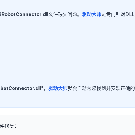
2RobotConnector.dll
文件缺失问题。
驱动大师
是专门针对DL
botConnector.dll
"，
驱动大师
就会自动为您找到并安装正确的
件修复：