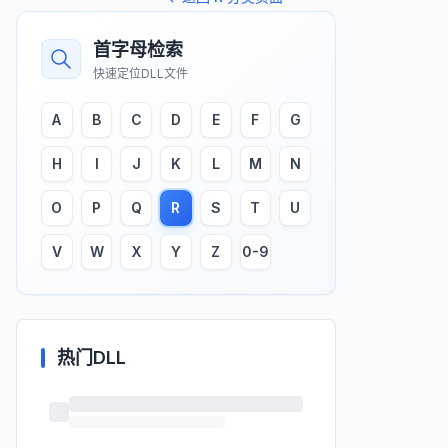
首字母检索
快速定位DLL文件
A
B
C
D
E
F
G
H
I
J
K
L
M
N
O
P
Q
R
S
T
U
V
W
X
Y
Z
0-9
热门DLL