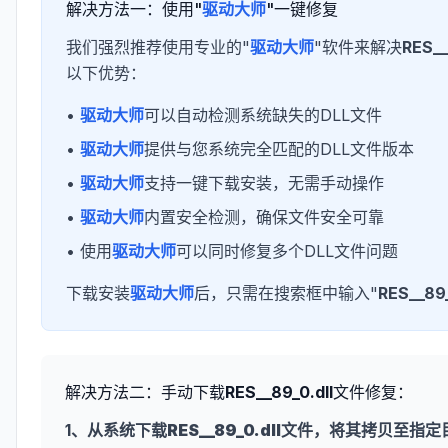
解决方法一：使用"
驱动大师
"一键修复
我们强烈推荐使用专业的"
驱动大师
"软件来解决
RES__
以下优势：
•
驱动大师
可以自动检测系统缺失的DLL文件
•
驱动大师
提供与您系统完全匹配的DLL文件版本
•
驱动大师
支持一键下载安装，无需手动操作
•
驱动大师
内置安全检测，确保文件安全可靠
• 使用
驱动大师
可以同时修复多个DLL文件问题
下载安装
驱动大师
后，只需在搜索框中输入"
RES__89_
解决方法二：手动下载
RES__89_0.dll
文件修复：
1、从系统下载
RES__89_0.dll
文件，将其拷贝至指定