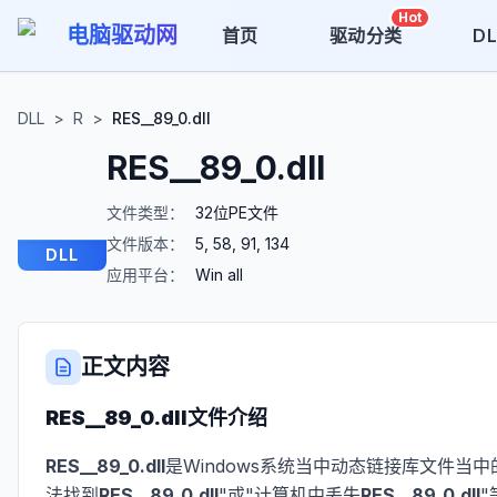
Hot
电脑驱动网
首页
驱动分类
D
DLL
>
R
>
RES__89_0.dll
RES__89_0.dll
文件类型：
32位PE文件
文件版本：
5, 58, 91, 134
DLL
应用平台：
Win all
正文内容
RES__89_0.dll
文件介绍
RES__89_0.dll
是Windows系统当中动态链接库文件当中
法找到
RES__89_0.dll
"或"计算机中丢失
RES__89_0.dll