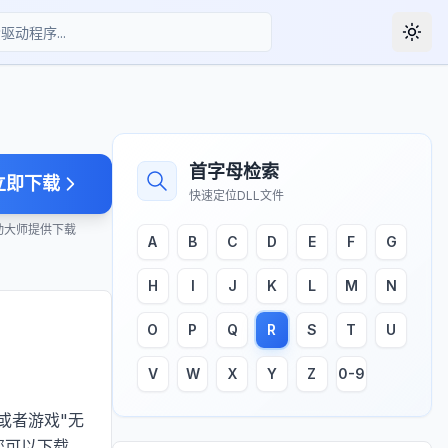
Togg
首字母检索
立即下载
快速定位DLL文件
动大师提供下载
A
B
C
D
E
F
G
H
I
J
K
L
M
N
O
P
Q
R
S
T
U
V
W
X
Y
Z
0-9
或者游戏"无
您可以下载