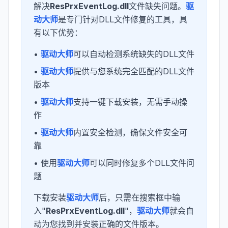
解决
ResPrxEventLog.dll
文件缺失问题。
驱
动大师
是专门针对DLL文件修复的工具，具
有以下优势：
•
驱动大师
可以自动检测系统缺失的DLL文件
•
驱动大师
提供与您系统完全匹配的DLL文件
版本
•
驱动大师
支持一键下载安装，无需手动操
作
•
驱动大师
内置安全检测，确保文件安全可
靠
• 使用
驱动大师
可以同时修复多个DLL文件问
题
下载安装
驱动大师
后，只需在搜索框中输
入"
ResPrxEventLog.dll
"，
驱动大师
就会自
动为您找到并安装正确的文件版本。