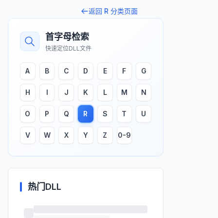
返回
R
分类页面
首字母检索
快速定位DLL文件
A
B
C
D
E
F
G
H
I
J
K
L
M
N
O
P
Q
R
S
T
U
V
W
X
Y
Z
0-9
热门DLL