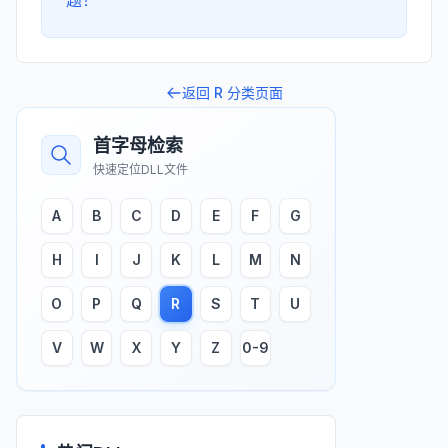
题！
返回
R
分类页面
首字母检索
快速定位DLL文件
A
B
C
D
E
F
G
H
I
J
K
L
M
N
O
P
Q
R
S
T
U
V
W
X
Y
Z
0-9