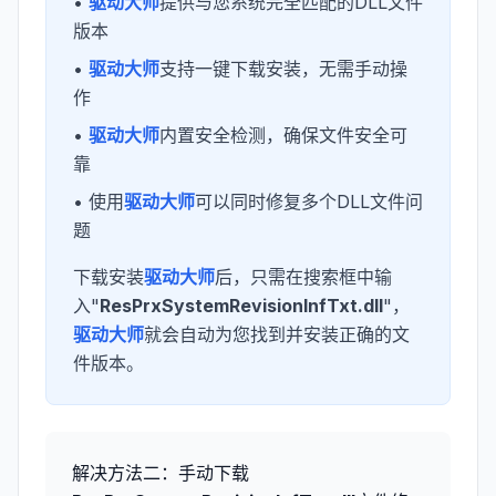
•
驱动大师
提供与您系统完全匹配的DLL文件
版本
•
驱动大师
支持一键下载安装，无需手动操
作
•
驱动大师
内置安全检测，确保文件安全可
靠
• 使用
驱动大师
可以同时修复多个DLL文件问
题
下载安装
驱动大师
后，只需在搜索框中输
入"
ResPrxSystemRevisionInfTxt.dll
"，
驱动大师
就会自动为您找到并安装正确的文
件版本。
解决方法二：手动下载