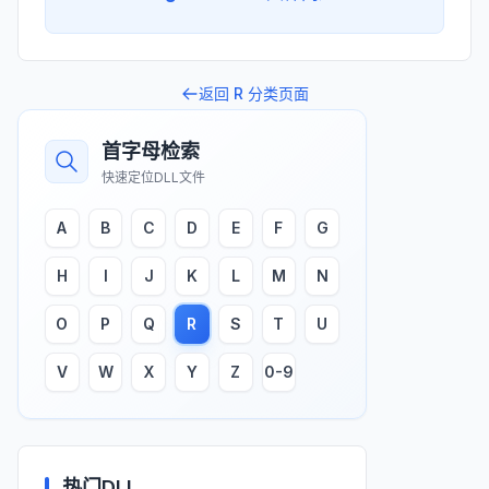
返回
R
分类页面
首字母检索
快速定位DLL文件
A
B
C
D
E
F
G
H
I
J
K
L
M
N
O
P
Q
R
S
T
U
V
W
X
Y
Z
0-9
热门DLL