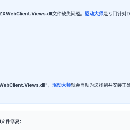
XWebClient.Views.dll
文件缺失问题。
驱动大师
是专门针对D
ebClient.Views.dll
"，
驱动大师
就会自动为您找到并安装正
l
文件修复：