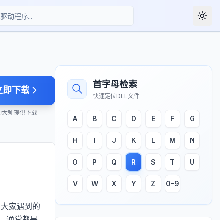
Togg
首字母检索
立即下载
快速定位DLL文件
动大师提供下载
A
B
C
D
E
F
G
H
I
J
K
L
M
N
O
P
Q
R
S
T
U
V
W
X
Y
Z
0-9
。大家遇到的
候，通常都是