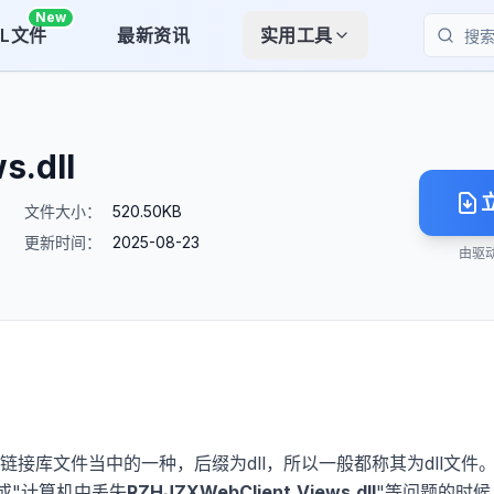
New
LL文件
最新资讯
实用工具
搜索
s.dll
文件大小：
520.50KB
更新时间：
2025-08-23
由驱
动态链接库文件当中的一种，后缀为dll，所以一般都称其为dll文件
"或"计算机中丢失
RZHJZXWebClient.Views.dll
"等问题的时