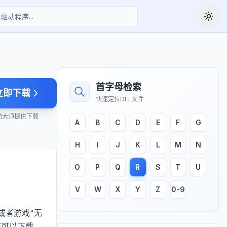
Togg
首字母检索
立即下载
快速定位DLL文件
动大师提供下载
A
B
C
D
E
F
G
H
I
J
K
L
M
N
O
P
Q
R
S
T
U
V
W
X
Y
Z
0-9
或者游戏"无
您可以下载