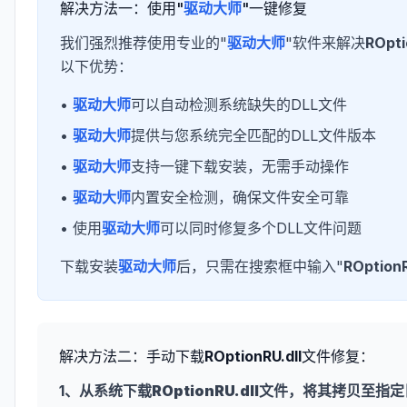
解决方法一：使用"
驱动大师
"一键修复
我们强烈推荐使用专业的"
驱动大师
"软件来解决
ROpti
以下优势：
•
驱动大师
可以自动检测系统缺失的DLL文件
•
驱动大师
提供与您系统完全匹配的DLL文件版本
•
驱动大师
支持一键下载安装，无需手动操作
•
驱动大师
内置安全检测，确保文件安全可靠
• 使用
驱动大师
可以同时修复多个DLL文件问题
下载安装
驱动大师
后，只需在搜索框中输入"
ROptionR
解决方法二：手动下载
ROptionRU.dll
文件修复：
1、从系统下载
ROptionRU.dll
文件，将其拷贝至指定