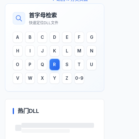
首字母检索
快速定位DLL文件
A
B
C
D
E
F
G
H
I
J
K
L
M
N
O
P
Q
R
S
T
U
V
W
X
Y
Z
0-9
热门DLL