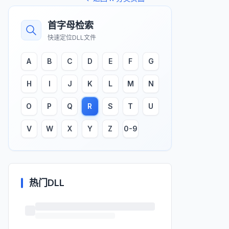
首字母检索
快速定位DLL文件
A
B
C
D
E
F
G
H
I
J
K
L
M
N
O
P
Q
R
S
T
U
V
W
X
Y
Z
0-9
热门DLL