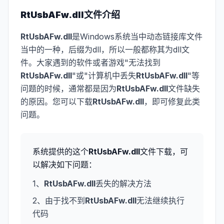
RtUsbAFw.dll
文件介绍
RtUsbAFw.dll
是Windows系统当中动态链接库文件
当中的一种，后缀为dll，所以一般都称其为dll文
件。大家遇到的软件或者游戏"无法找到
RtUsbAFw.dll
"或"计算机中丢失
RtUsbAFw.dll
"等
问题的时候，通常都是因为
RtUsbAFw.dll
文件缺失
的原因。您可以下载
RtUsbAFw.dll
，即可修复此类
问题。
系统提供的这个
RtUsbAFw.dll
文件下载，可
以解决如下问题：
1、
RtUsbAFw.dll
丢失的解决方法
2、由于找不到
RtUsbAFw.dll
无法继续执行
代码