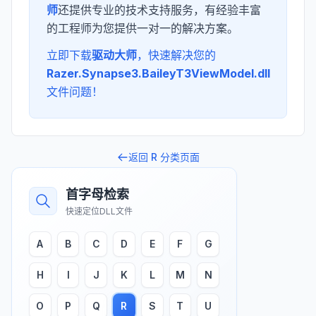
师
还提供专业的技术支持服务，有经验丰富
的工程师为您提供一对一的解决方案。
立即下载
驱动大师
，快速解决您的
Razer.Synapse3.BaileyT3ViewModel.dll
文件问题！
返回
R
分类页面
首字母检索
快速定位DLL文件
A
B
C
D
E
F
G
H
I
J
K
L
M
N
O
P
Q
R
S
T
U