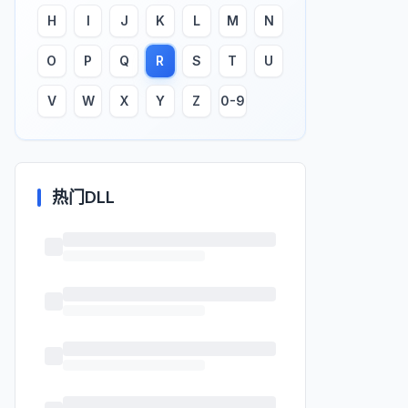
H
I
J
K
L
M
N
O
P
Q
R
S
T
U
V
W
X
Y
Z
0-9
热门DLL