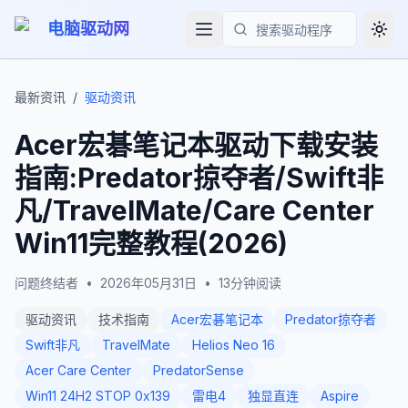
电脑驱动网
Togg
搜索
最新资讯
/
驱动资讯
Acer宏碁笔记本驱动下载安装
指南:Predator掠夺者/Swift非
凡/TravelMate/Care Center
Win11完整教程(2026)
问题终结者
•
2026年05月31日
•
13
分钟阅读
驱动资讯
技术指南
Acer宏碁笔记本
Predator掠夺者
Swift非凡
TravelMate
Helios Neo 16
Acer Care Center
PredatorSense
Win11 24H2 STOP 0x139
雷电4
独显直连
Aspire